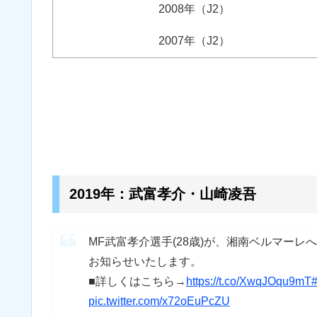
2008年（J2）
2007年（J2）
2019年：武富孝介・山崎凌吾
MF武富孝介選手(28歳)が、湘南ベルマー
お知らせいたします。
■詳しくはこちら→
https://t.co/XwqJOqu9mT
pic.twitter.com/x72oEuPcZU