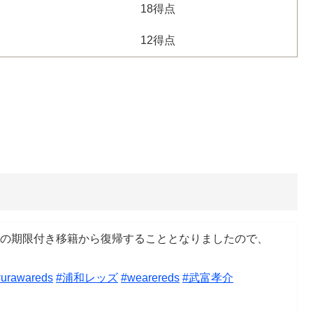
18得点
12得点
レへの期限付き移籍から復帰することとなりましたので、
#urawareds
#浦和レッズ
#wearereds
#武富孝介