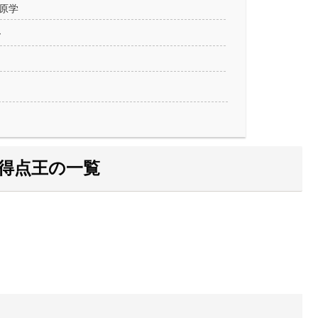
松原学
ー
得点王の一覧
。