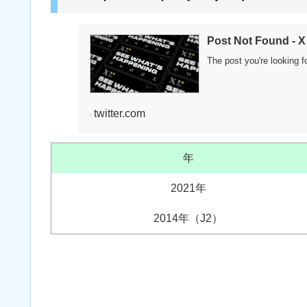
Post Not Found - X 
The post you're looking 
twitter.com
年
2021年
2014年（J2）