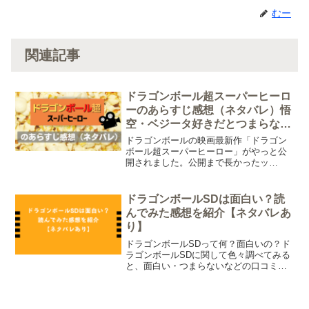
むー
関連記事
ドラゴンボール超スーパーヒーロ
ーのあらすじ感想（ネタバレ）悟
空・ベジータ好きだとつまらない
かな￼
ドラゴンボールの映画最新作「ドラゴン
ボール超スーパーヒーロー」がやっと公
開されました。公開まで長かったッ
ス・・・。早速観てきましたよ♪今記事で
は、覚えてるかぎりのあらすじ（ネタバ
レ含む）と感想を書いていきます。最初
ドラゴンボールSDは面白い？読
にざっくり感想を言っちゃう...
んでみた感想を紹介【ネタバレあ
り】
ドラゴンボールSDって何？面白いの？ド
ラゴンボールSDに関して色々調べてみる
と、面白い・つまらないなどの口コミが
ありました。ドラゴンボールSDは面白い
のかどうかを知るためにマンガを読んで
みました。今回はドラゴンボールSDの感