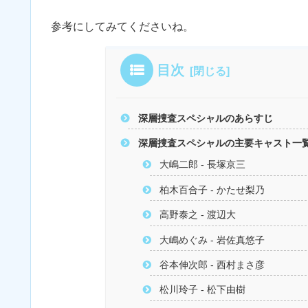
参考にしてみてくださいね。
目次
深層捜査スペシャルのあらすじ
深層捜査スペシャルの主要キャスト一
大嶋二郎 - 長塚京三
柏木百合子 - かたせ梨乃
高野泰之 - 渡辺大
大嶋めぐみ - 岩佐真悠子
谷本伸次郎 - 西村まさ彦
松川玲子 - 松下由樹