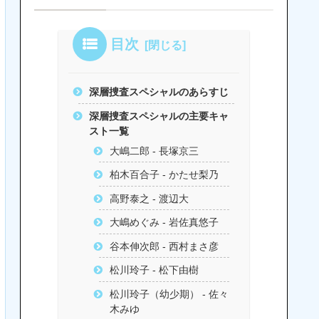
目次
深層捜査スペシャルのあらすじ
深層捜査スペシャルの主要キャ
スト一覧
大嶋二郎 - 長塚京三
柏木百合子 - かたせ梨乃
高野泰之 - 渡辺大
大嶋めぐみ - 岩佐真悠子
谷本伸次郎 - 西村まさ彦
松川玲子 - 松下由樹
松川玲子（幼少期） - 佐々
木みゆ