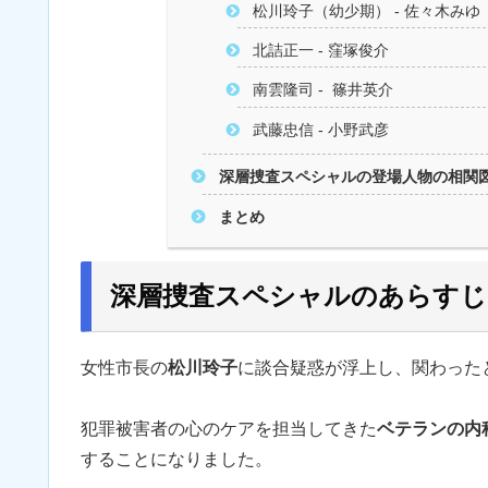
松川玲子（幼少期） - 佐々木みゆ
北詰正一 - 窪塚俊介
南雲隆司 - 篠井英介
武藤忠信 - 小野武彦
深層捜査スペシャルの登場人物の相関
まとめ
深層捜査スペシャルのあらすじ
女性市長の
松川玲子
に談合疑惑が浮上し、関わった
犯罪被害者の心のケアを担当してきた
ベテランの内
することになりました。