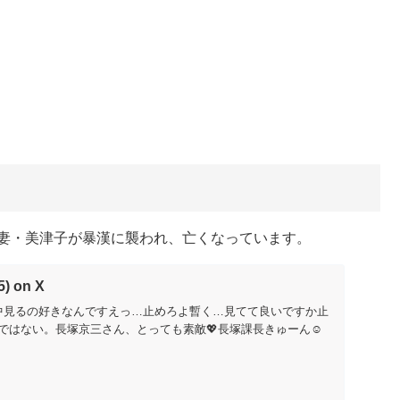
に妻・美津子が暴漢に襲われ、亡くなっています。
) on X
の背中見るの好きなんですえっ…止めろよ暫く…見てて良いですか止
ではない。長塚京三さん、とっても素敵💖長塚課長きゅーん☺️