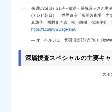
来週8/25(日）21時～放送・長塚京三さん
(テレビ朝日）、 世界遺産「富岡製糸場」
真悠子、西村まさ彦、松下由樹、窪塚俊介、
https://t.co/muwDzgRsnA
— オーベルジュ 音羽倶楽部 (@Plus_Otowac
深層捜査スペシャルの主要キャ
スポ