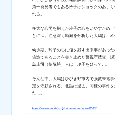
第一発見者でもある怜子はショックのあまり
れる。
多大な心労を抱えた玲子の心をいやすため、
とに…。注意深く箱庭を分析した大嶋は、玲
幼少期、玲子の心に傷を残す出来事があった
偽造であることを突き止めた警視庁捜査一課
島庄司（篠塚勝）らは、玲子を疑って…。
そんな中、大嶋はひびき野市内で強姦未遂事
定を依頼される。北詰は過去、同様の事件を
た…。
https://www.tv-asahi.co.jp/prime-sun/program/0063/