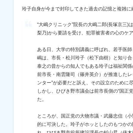
玲子自身が今まで封印してきた過去の記憶と複雑に
“大嶋クリニック”院長の大嶋二郎(長塚京三
梨乃)から要請を受け、犯罪被害者の心のケ
ある日、大学の特別講義に呼ばれ、若手医師
嶋は、市長・松川玲子（松下由樹）と知り合
泰之の昔からの知人でもある玲子は福祉関係
前市長・南雲隆司（篠井英介）が推進したレ
ンター”が必要だと訴え、その設立のために
しかし、ひびき野市議会は前市長側の“国正
た。
ところが、国正党の大物市議・武藤忠信（小
的に可決した。玲子がホッとしたのもつかの
れ、ひびき野市役所建設課長の杉山昇（俵木