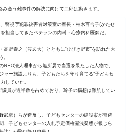
絡み合う難事件の解決に向けて二郎は動きます。
)は、警視庁犯罪被害者対策室の室長・柏木百合子(かたせ
アを担当してきたベテランの内科・心療内科医師だ。
・高野泰之（渡辺大）とともに“ひびき野市”を訪れた大
う。
のNPO法人理事から無所属で当選を果たした人物で、
ジャー施設よりも、子どもたちを守り育てる“子どもセ
尽力していた。
党”議員が過半数を占めており、玲子の構想は難航してい
野武彦）らが造反し、子どもセンターの建設案が奇跡
間、子どもセンターの入札予定価格漏洩疑惑が報じら
藤汰）が飛び降り自殺！