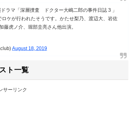
主演ドラマ「深層捜査 ドクター大嶋二郎の事件日誌 3 」
内でロケが行われたそうです。かたせ梨乃、渡辺大、岩佐
加藤虎ノ介、堀部圭亮さん他出演。
lub)
August 18, 2019
スト一覧
ンサーリンク