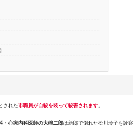
図
とされた
市職員が自殺を装って殺害されます
。
科・心療内科医師の大嶋二郎
は新郎で倒れた松川玲子を診察