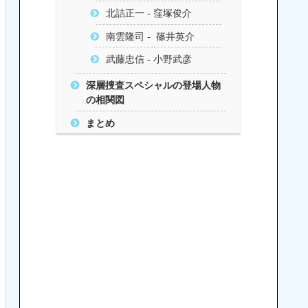
北詰正一 - 窪塚俊介
南雲隆司 - 篠井英介
武藤忠信 - 小野武彦
深層捜査スペシャルの登場人物
の相関図
まとめ