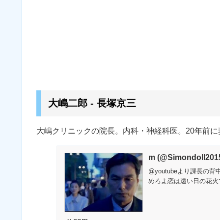
大嶋二郎 - 長塚京三
大嶋クリニックの院長。内科・神経科医。20年前
m (@Simondoll2015
@youtubeより課長
めろよ恋は遠い日の花火