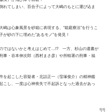
倒れてしまい、百合子によって大嶋のもとに運び込ま
大嶋は心象風景を砂箱に表現する、“箱庭療法”を行うこ
子が砂の下に埋めた”あるモノ”を発見！
のではないかと考えはじめて…!? 一方、杉山の遺書が
刑事・谷本伸次郎（西村まさ彦）や所轄署の刑事・福
件を起こした容疑者・北詰正一（窪塚俊介）の精神鑑
起こし、一度は心神喪失で不起訴となった過去があっ