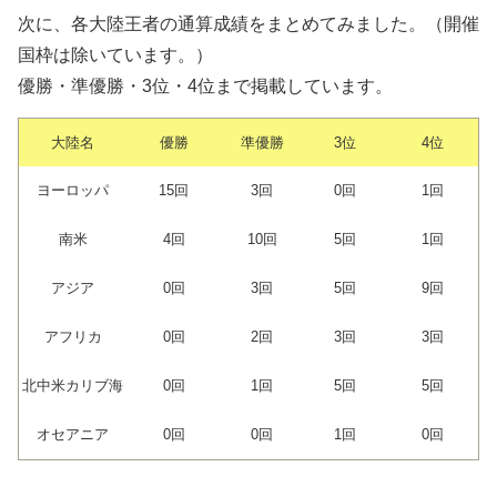
次に、各大陸王者の通算成績をまとめてみました。（開催
国枠は除いています。）
優勝・準優勝・3位・4位まで掲載しています。
大陸名
優勝
準優勝
3位
4位
ヨーロッパ
15回
3回
0回
1回
南米
4回
10回
5回
1回
アジア
0回
3回
5回
9回
アフリカ
0回
2回
3回
3回
北中米カリブ海
0回
1回
5回
5回
オセアニア
0回
0回
1回
0回