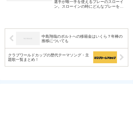
選手が唯一手を使えるプレーのスローイ
ン。スローインの時にどんなプレーをし
たら反則になるのか気になりませんか？
そこで今回は、スローインのルールにつ
いて調べてみました。参考にしてみてく
ださい。
中島翔哉のポルトへの移籍金はいくら？年棒の
推移についても
クラブワールドカップの歴代テーマソング・主
題歌一覧まとめ！