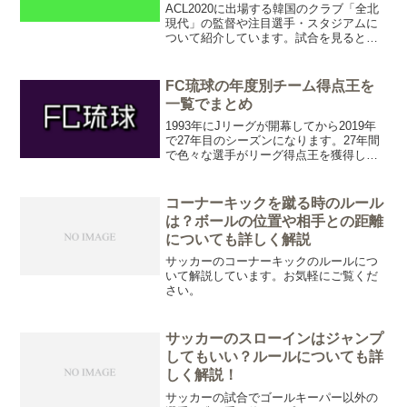
ACL2020に出場する韓国のクラブ「全北
現代」の監督や注目選手・スタジアムに
ついて紹介しています。試合を見るとき
の参考にしてみてください。
FC琉球の年度別チーム得点王を
一覧でまとめ
1993年にJリーグが開幕してから2019年
で27年目のシーズンになります。27年間
で色々な選手がリーグ得点王を獲得して
います。リーグ戦の得点王はわかるけ
ど、チーム内の得点王って誰なんだろ
う・・・。このような疑問をお持ちの方
コーナーキックを蹴る時のルール
もいると思います。そこで今回は、沖縄
は？ボールの位置や相手との距離
県で初めてJリーグに参入した「FC琉
についても詳しく解説
球」の年度別チーム内得点王について調
べてみました。参考にしてみてください
サッカーのコーナーキックのルールにつ
ね。
いて解説しています。お気軽にご覧くだ
さい。
サッカーのスローインはジャンプ
してもいい？ルールについても詳
しく解説！
サッカーの試合でゴールキーパー以外の