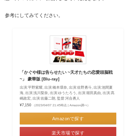
参考にしてみてください。
「かぐや様は告らせたい ~天才たちの恋愛頭脳戦
~」 豪華版 [Blu-ray]
出演:平野紫耀, 出演:橋本環奈, 出演:佐野勇斗, 出演:池間夏
海, 出演:浅川梨奈, 出演:ゆうたろう, 出演:堀田真由, 出演:髙
嶋政宏, 出演:佐藤二朗, 監督:河合勇人
¥7,150
（2023/04/07 21:45時点 | Amazon調べ）
Amazonで探す
楽天市場で探す