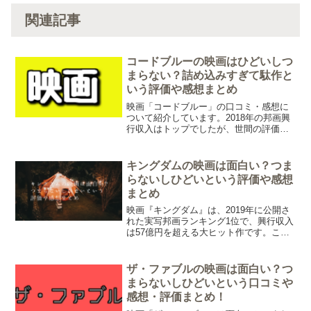
関連記事
コードブルーの映画はひどいしつ
まらない？詰め込みすぎて駄作と
いう評価や感想まとめ
映画「コードブルー」の口コミ・感想に
ついて紹介しています。2018年の邦画興
行収入はトップでしたが、世間の評価は
あまり高くないようです。時間の無駄に
ならないようにつまらない理由を当記事
で紹介しています。映画「コードブル
キングダムの映画は面白い？つま
ー」を見る前の参考にしてみてくださ
らないしひどいという評価や感想
い。
まとめ
映画『キングダム』は、2019年に公開さ
れた実写邦画ランキング1位で、興行収入
は57億円を超える大ヒット作です。この
『キングダム』の実写映画、面白いとい
う方は非常に多いですが、つまらないや
ひどいという感想も少なからずあるよう
ザ・ファブルの映画は面白い？つ
です。今回は、映画『キングダム』の評
まらないしひどいという口コミや
価や感想について紹介します。
感想・評価まとめ！