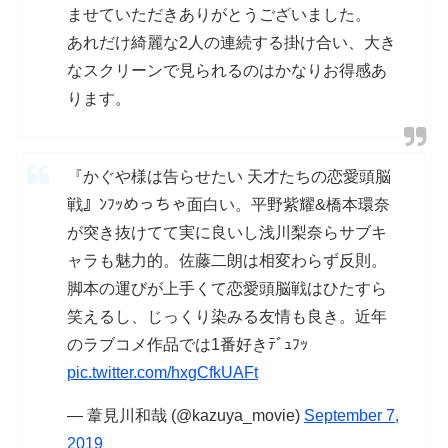
ませていただきありがとうございました。
あれだけ綺麗な2人の連続する掛け合い、大き
なスクリーンで見られるのはかなりお得感あ
ります。
『かぐや様は告らせたい 天才たちの恋愛頭脳
戦』ﾝﾌｯめっちゃ面白い。平野紫耀&橋本環奈
が突き抜けてて実に良いし浅川梨奈らサブキ
ャラも魅力的。佐藤二朗は相変わらず反則。
脚本の運びが上手くて恋愛頭脳戦はひたすら
笑えるし、じっくり染みる友情も良き。近年
のラブコメ作品では1番好きﾃﾞｭﾌｯ
pic.twitter.com/hxgCfkUAFt
— 葦見川和哉 (@kazuya_movie)
September 7,
2019