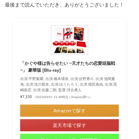
最後まで読んでいただき、ありがとうございました！
「かぐや様は告らせたい ~天才たちの恋愛頭脳戦
~」 豪華版 [Blu-ray]
出演:平野紫耀, 出演:橋本環奈, 出演:佐野勇斗, 出演:池間夏
海, 出演:浅川梨奈, 出演:ゆうたろう, 出演:堀田真由, 出演:髙
嶋政宏, 出演:佐藤二朗, 監督:河合勇人
¥7,150
（2023/04/07 21:46時点 | Amazon調べ）
Amazonで探す
楽天市場で探す